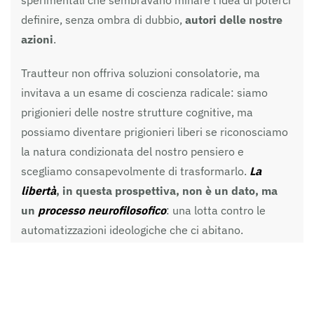
sperimentali che sembravano minare l’idea di poterci
definire, senza ombra di dubbio,
autori delle nostre
azioni
.
Trautteur non offriva soluzioni consolatorie, ma
invitava a un esame di coscienza radicale: siamo
prigionieri delle nostre strutture cognitive, ma
possiamo diventare prigionieri liberi se riconosciamo
la natura condizionata del nostro pensiero e
scegliamo consapevolmente di trasformarlo.
La
libertà
, in questa prospettiva, non è un dato, ma
un
processo neurofilosofico
: una lotta contro le
automatizzazioni ideologiche che ci abitano.
La libertà cognitiva, allora, è la capacità di
disinnescare i riflessi ideologici, di sospendere il
giudizio, di aprirsi all’ambiguità e alla complessità
.