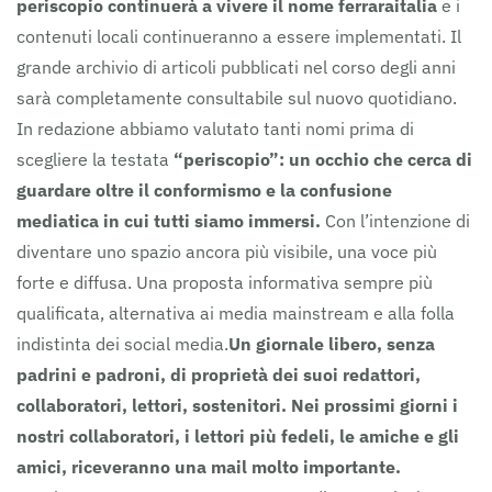
periscopio continuerà a vivere il nome ferraraitalia
e i
contenuti locali continueranno a essere implementati. Il
grande archivio di articoli pubblicati nel corso degli anni
sarà completamente consultabile sul nuovo quotidiano.
In redazione abbiamo valutato tanti nomi prima di
scegliere la testata
“periscopio”: un occhio che cerca di
guardare oltre il conformismo e la confusione
mediatica in cui tutti siamo immersi.
Con l’intenzione di
diventare uno spazio ancora più visibile, una voce più
forte e diffusa. Una proposta informativa sempre più
qualificata, alternativa ai media mainstream e alla folla
indistinta dei social media.
Un giornale libero, senza
padrini e padroni, di proprietà dei suoi redattori,
collaboratori, lettori, sostenitori.
Nei prossimi giorni i
nostri collaboratori, i lettori più fedeli, le amiche e gli
amici, riceveranno una mail molto importante.