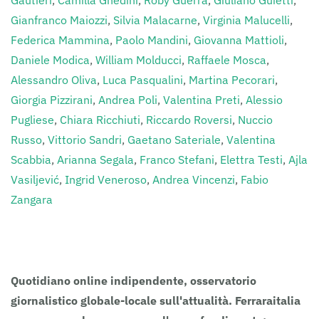
Gautieri
,
Camilla Ghedini
,
Roby Guerra
,
Giuliano Guietti
,
Gianfranco Maiozzi
,
Silvia Malacarne
,
Virginia Malucelli
,
Federica Mammina
,
Paolo Mandini
,
Giovanna Mattioli
,
Daniele Modica
,
William Molducci
,
Raffaele Mosca
,
Alessandro Oliva
,
Luca Pasqualini
,
Martina Pecorari
,
Giorgia Pizzirani
,
Andrea Poli
,
Valentina Preti
,
Alessio
Pugliese
,
Chiara Ricchiuti
,
Riccardo Roversi
,
Nuccio
Russo
,
Vittorio Sandri
,
Gaetano Sateriale
,
Valentina
Scabbia
,
Arianna Segala
,
Franco Stefani
,
Elettra Testi
,
Ajla
Vasiljević
,
Ingrid Veneroso
,
Andrea Vincenzi
,
Fabio
Zangara
Clicca sull’Autore per i suoi contributi.
Quotidiano online indipendente, osservatorio
giornalistico globale-locale sull'attualità. Ferraraitalia