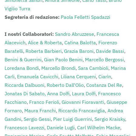
Simonetta Sandri
,
Ambra Simeone
,
Carlo Tassi
,
Bruno
Vigilio Turra
Segreteria di redazione:
Paola Felletti Spadazzi
I nostri Collaboratori:
Sandro Abruzzese
,
Francesca
Alacevich
,
Alice & Roberta
,
Catina Balotta
,
Fiorenzo
Baratelli
,
Roberta Barbieri
,
Grazia Baroni
,
Davide Bassi
,
Benini & Guerrini
,
Gian Paolo Benini
,
Marcello Bergossi
,
Loredana Bondi
,
Marcello Brondi
,
Sara Cambioli
,
Marina
Carli
,
Emanuela Cavicchi
,
Liliana Cerqueni
,
Ciarìn
,
Riccarda Dalbuoni
,
Roberto Dall'Olio
,
Costanza Del Re
,
Jonatas Di Sabato,
Anna Dolfi
,
Laura Dolfi
,
Francesco
Facchiano
,
Franco Ferioli
,
Giovanni Fioravanti
,
Giuseppe
Fornaro
,
Maura Franchi
,
Riccardo Francaviglia
,
Andrea
Gandini
,
Sergio Gessi
,
Pier Luigi Guerrini
,
Sergio Kraisky
,
Francesco Lavezzi
,
Daniele Lugli
,
Carl Wilhelm Macke
,