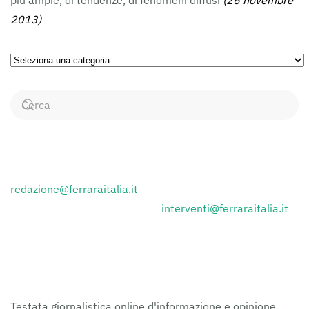
più ampie, di tendenze, di fenomeni diffusi
(26 novembre
2013)
Ricerca
per
Categorie
CONTATTI
Inviare i comunicati stampa a:
redazione@ferraraitalia.it
Inviare lettere al giornale a :
interventi@ferraraitalia.it
FERRARAITALIA
Testata giornalistica online d'informazione e opinione,