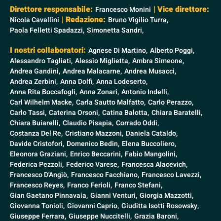
Direttore responsabile:
| Vice direttore:
Francesco Monini
| Redazione:
Nicola Cavallini
Bruno Vigilio Turra,
Paola Felletti Spadazzi,
Simonetta Sandri,
I nostri collaboratori:
Agnese Di Martino,
Alberto Poggi,
Alessandro Tagliati,
Alessio Miglietta,
Ambra Simeone,
Andrea Gandini,
Andrea Malacarne,
Andrea Musacci,
Andrea Zerbini,
Anna Dolfi,
Anna Lodeserto,
Anna Rita Boccafogli,
Anna Zonari,
Antonio Indelli,
Carl Wilhelm Macke,
Carla Sautto Malfatto,
Carlo Perazzo,
Carlo Tassi,
Caterina Orsoni,
Catina Balotta,
Chiara Baratelli,
Chiara Buiarelli,
Claudio Pisapia,
Corrado Oddi,
Costanza Del Re,
Cristiano Mazzoni,
Daniela Cataldo,
Davide Cristofori,
Domenico Bedin,
Elena Buccoliero,
Eleonora Graziani,
Enrico Beccarini,
Fabio Mangolini,
Federica Pezzoli,
Federico Varese,
Francesca Alacevich,
Francesco D'Angiò,
Francesco Facchiano,
Francesco Lavezzi,
Francesco Reyes,
Franco Ferioli,
Franco Stefani,
Gian Gaetano Pinnavaia,
Gianni Venturi,
Giorgia Mazzotti,
Giovanna Tonioli,
Giovanni Caprio,
Giuditta Isotti Rosowsky,
Giuseppe Ferrara,
Giuseppe Nuccitelli,
Grazia Baroni,