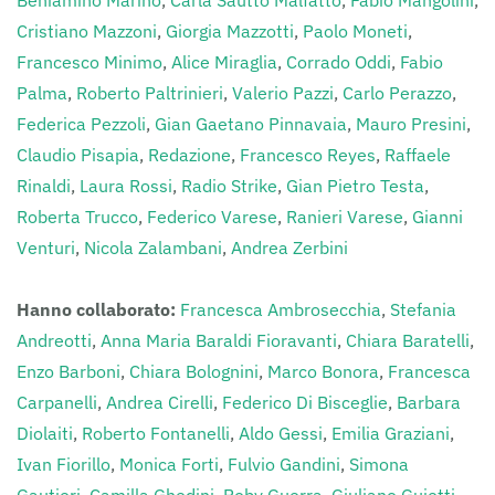
Beniamino Marino
,
Carla Sautto Malfatto
,
Fabio Mangolini
,
Cristiano Mazzoni
,
Giorgia Mazzotti
,
Paolo Moneti
,
Francesco Minimo
,
Alice Miraglia
,
Corrado Oddi
,
Fabio
Palma
,
Roberto Paltrinieri
,
Valerio Pazzi
,
Carlo Perazzo
,
Federica Pezzoli
,
Gian Gaetano Pinnavaia
,
Mauro Presini
,
Claudio Pisapia
,
Redazione
,
Francesco Reyes
,
Raffaele
Rinaldi
,
Laura Rossi
,
Radio Strike
,
Gian Pietro Testa
,
Roberta Trucco
,
Federico Varese
,
Ranieri Varese
,
Gianni
Venturi
,
Nicola Zalambani
,
Andrea Zerbini
Hanno collaborato:
Francesca Ambrosecchia
,
Stefania
Andreotti
,
Anna Maria Baraldi Fioravanti
,
Chiara Baratelli
,
Enzo Barboni
,
Chiara Bolognini
,
Marco Bonora
,
Francesca
Carpanelli
,
Andrea Cirelli
,
Federico Di Bisceglie
,
Barbara
Diolaiti
,
Roberto Fontanelli
,
Aldo Gessi
,
Emilia Graziani
,
Ivan Fiorillo
,
Monica Forti
,
Fulvio Gandini
,
Simona