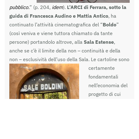
pubblico.
” (p. 204,
idem
).
L’ARCI di Ferrara, sotto la
guida di Francesca Audino e Mattia Antico
, ha
continuato l’attività cinematografica del “
Boldo
”
(così veniva e viene tuttora chiamato da tante
persone) portandolo altrove, alla
Sala Estense
,
anche se c’è il limite della non – continuità e della
non – esclusività dell’uso della Sala. Le cartoline sono
certamente
fondamentali
nell’economia del
progetto di cui
stiamo dando
notizia in questo
articolo ma non
raccontano
purtroppo con