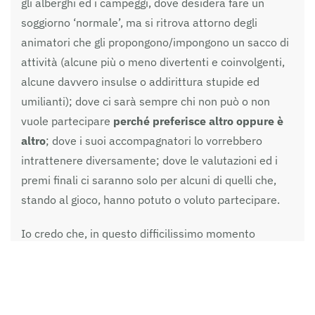
gli alberghi ed i campeggi, dove desidera fare un
soggiorno ‘normale’, ma si ritrova attorno degli
animatori che gli propongono/impongono un sacco di
attività (alcune più o meno divertenti e coinvolgenti,
alcune davvero insulse o addirittura stupide ed
umilianti); dove ci sarà sempre chi non può o non
vuole partecipare
perché preferisce altro oppure è
altro
; dove i suoi accompagnatori lo vorrebbero
intrattenere diversamente; dove le valutazioni ed i
premi finali ci saranno solo per alcuni di quelli che,
stando al gioco, hanno potuto o voluto partecipare.
Io credo che, in questo difficilissimo momento
storico, occorra stare attenti al rischio di incentivare
una scuola delle differenze tra chi ha e chi non ha, tra
chi è e chi non è, tra chi può e chi non può. Penso che,
in questa emergenza, si stia giocando
il senso stesso