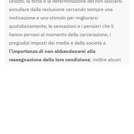
utilizzo, la forza e la determinazione del non lasciarsi
annullare dalla reclusione cercando sempre una
motivazione e uno stimolo per migliorarsi
quotidianamente, le sensazioni e i pensieri che li
hanno pervasi al momento della carcerazione, i
pregiudizi imposti dai media e dalla società e
l’importanza di non abbandonarsi alla
rassegnazione della loro condizione
; inoltre alcuni
di loro hanno raccontato quanto attività culturali,
studio e scrittura rappresentino strumenti importanti
per mantenere un legame con l’esterno e con se
stessi.
Ciò che ci ha colpito particolarmente è stato il
desiderio, per i reclusi, di essere considerati
persone andando oltre il reato commesso
, tanto da
ringraziarci per aver compreso questa loro volontà. Al