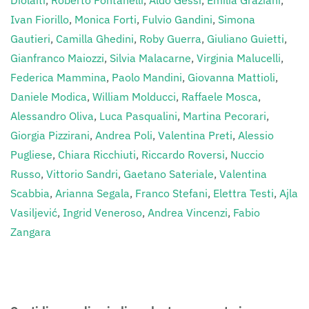
Diolaiti
,
Roberto Fontanelli
,
Aldo Gessi
,
Emilia Graziani
,
Ivan Fiorillo
,
Monica Forti
,
Fulvio Gandini
,
Simona
Gautieri
,
Camilla Ghedini
,
Roby Guerra
,
Giuliano Guietti
,
Gianfranco Maiozzi
,
Silvia Malacarne
,
Virginia Malucelli
,
Federica Mammina
,
Paolo Mandini
,
Giovanna Mattioli
,
Daniele Modica
,
William Molducci
,
Raffaele Mosca
,
Alessandro Oliva
,
Luca Pasqualini
,
Martina Pecorari
,
Giorgia Pizzirani
,
Andrea Poli
,
Valentina Preti
,
Alessio
Pugliese
,
Chiara Ricchiuti
,
Riccardo Roversi
,
Nuccio
Russo
,
Vittorio Sandri
,
Gaetano Sateriale
,
Valentina
Scabbia
,
Arianna Segala
,
Franco Stefani
,
Elettra Testi
,
Ajla
Vasiljević
,
Ingrid Veneroso
,
Andrea Vincenzi
,
Fabio
Zangara
Clicca sull’Autore per i suoi contributi.