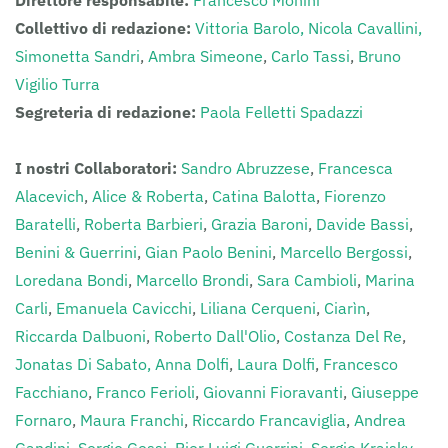
Direttore responsabile:
Francesco Monini
Collettivo di redazione:
Vittoria Barolo,
Nicola Cavallini,
Simonetta Sandri
,
Ambra Simeone
,
Carlo Tassi
,
Bruno
Vigilio Turra
Segreteria di redazione:
Paola Felletti Spadazzi
I nostri Collaboratori:
Sandro Abruzzese
,
Francesca
Alacevich
,
Alice & Roberta
,
Catina Balotta
,
Fiorenzo
Baratelli
,
Roberta Barbieri
,
Grazia Baroni
,
Davide Bassi
,
Benini & Guerrini
,
Gian Paolo Benini
,
Marcello Bergossi
,
Loredana Bondi
,
Marcello Brondi
,
Sara Cambioli
,
Marina
Carli
,
Emanuela Cavicchi
,
Liliana Cerqueni
,
Ciarìn
,
Riccarda Dalbuoni
,
Roberto Dall'Olio
,
Costanza Del Re
,
Jonatas Di Sabato,
Anna Dolfi
,
Laura Dolfi
,
Francesco
Facchiano
,
Franco Ferioli
,
Giovanni Fioravanti
,
Giuseppe
Fornaro
,
Maura Franchi
,
Riccardo Francaviglia
,
Andrea