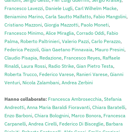
Gandini
,
Sergio Gessi
,
Pier Luigi Guerrini
,
Sergio Kraisky
,
Francesco Lavezzi
,
Daniele Lugli
,
Carl Wilhelm Macke
,
Beniamino Marino
,
Carla Sautto Malfatto
,
Fabio Mangolini
,
Cristiano Mazzoni
,
Giorgia Mazzotti
,
Paolo Moneti
,
Francesco Minimo
,
Alice Miraglia
,
Corrado Oddi
,
Fabio
Palma
,
Roberto Paltrinieri
,
Valerio Pazzi
,
Carlo Perazzo
,
Federica Pezzoli
,
Gian Gaetano Pinnavaia
,
Mauro Presini
,
Claudio Pisapia
,
Redazione
,
Francesco Reyes
,
Raffaele
Rinaldi
,
Laura Rossi
,
Radio Strike
,
Gian Pietro Testa
,
Roberta Trucco
,
Federico Varese
,
Ranieri Varese
,
Gianni
Venturi
,
Nicola Zalambani
,
Andrea Zerbini
Hanno collaborato:
Francesca Ambrosecchia
,
Stefania
Andreotti
,
Anna Maria Baraldi Fioravanti
,
Chiara Baratelli
,
Enzo Barboni
,
Chiara Bolognini
,
Marco Bonora
,
Francesca
Carpanelli
,
Andrea Cirelli
,
Federico Di Bisceglie
,
Barbara