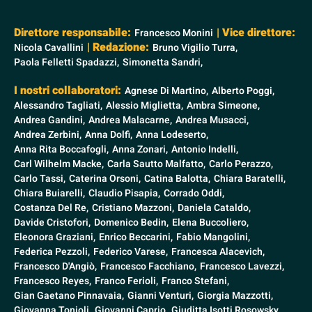
Direttore responsabile:
| Vice direttore:
Francesco Monini
| Redazione:
Nicola Cavallini
Bruno Vigilio Turra,
Paola Felletti Spadazzi,
Simonetta Sandri,
I nostri collaboratori:
Agnese Di Martino,
Alberto Poggi,
Alessandro Tagliati,
Alessio Miglietta,
Ambra Simeone,
Andrea Gandini,
Andrea Malacarne,
Andrea Musacci,
Andrea Zerbini,
Anna Dolfi,
Anna Lodeserto,
Anna Rita Boccafogli,
Anna Zonari,
Antonio Indelli,
Carl Wilhelm Macke,
Carla Sautto Malfatto,
Carlo Perazzo,
Carlo Tassi,
Caterina Orsoni,
Catina Balotta,
Chiara Baratelli,
Chiara Buiarelli,
Claudio Pisapia,
Corrado Oddi,
Costanza Del Re,
Cristiano Mazzoni,
Daniela Cataldo,
Davide Cristofori,
Domenico Bedin,
Elena Buccoliero,
Eleonora Graziani,
Enrico Beccarini,
Fabio Mangolini,
Federica Pezzoli,
Federico Varese,
Francesca Alacevich,
Francesco D'Angiò,
Francesco Facchiano,
Francesco Lavezzi,
Francesco Reyes,
Franco Ferioli,
Franco Stefani,
Gian Gaetano Pinnavaia,
Gianni Venturi,
Giorgia Mazzotti,
Giovanna Tonioli,
Giovanni Caprio,
Giuditta Isotti Rosowsky,