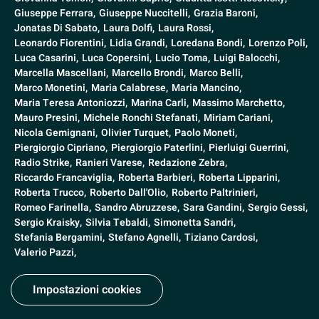
Giuseppe Ferrara,
Giuseppe Nuccitelli,
Grazia Baroni,
Jonatas Di Sabato,
Laura Dolfi,
Laura Rossi,
Leonardo Fiorentini,
Lidia Grandi,
Loredana Bondi,
Lorenzo Poli,
Luca Casarini,
Luca Copersini,
Lucio Toma,
Luigi Balocchi,
Marcella Mascellani,
Marcello Brondi,
Marco Belli,
Marco Monetini,
Maria Calabrese,
Maria Mancino,
Maria Teresa Antoniozzi,
Marina Carli,
Massimo Marchetto,
Mauro Presini,
Michele Ronchi Stefanati,
Miriam Cariani,
Nicola Gemignani,
Olivier Turquet,
Paolo Moneti,
Piergiorgio Cipriano,
Piergiorgio Paterlini,
Pierluigi Guerrini,
Radio Strike,
Ranieri Varese,
Redazione Zebra,
Riccardo Francaviglia,
Roberta Barbieri,
Roberta Lipparini,
Roberta Trucco,
Roberto Dall'Olio,
Roberto Paltrinieri,
Romeo Farinella,
Sandro Abruzzese,
Sara Gandini,
Sergio Gessi,
Sergio Kraisky,
Silvia Tebaldi,
Simonetta Sandri,
Stefania Bergamini,
Stefano Agnelli,
Tiziano Cardosi,
Valerio Pazzi,
Impostazioni cookies