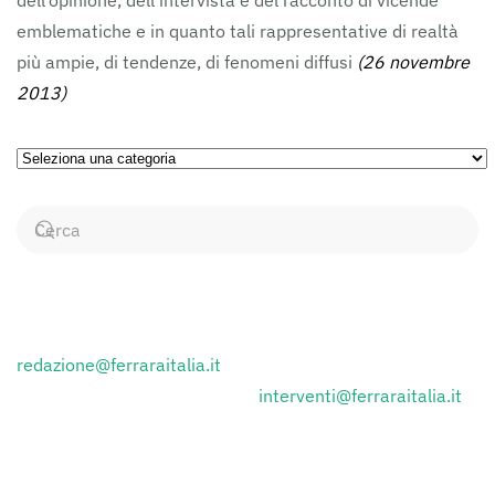
dell’opinione, dell’intervista e del racconto di vicende
emblematiche e in quanto tali rappresentative di realtà
più ampie, di tendenze, di fenomeni diffusi
(26 novembre
2013)
Ricerca
per
Categorie
CONTATTI
Inviare i comunicati stampa a:
redazione@ferraraitalia.it
Inviare lettere al giornale a :
interventi@ferraraitalia.it