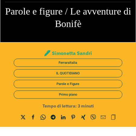
Parole e figure / Le avventure di
Bonifè
Simonetta Sandri
FerraraItalia
IL QUOTIDIANO
Parole e Figure
Primo piano
Tempo di lettura:
3
minuti