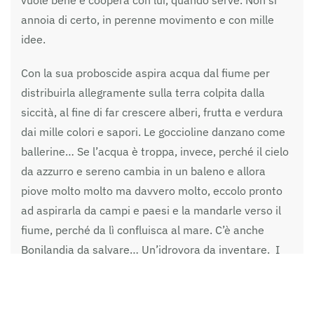
vuole bene e coopera con lui, quando serve. Non si
annoia di certo, in perenne movimento e con mille
idee.
Con la sua proboscide aspira acqua dal fiume per
distribuirla allegramente sulla terra colpita dalla
siccità, al fine di far crescere alberi, frutta e verdura
dai mille colori e sapori. Le goccioline danzano come
ballerine… Se l’acqua è troppa, invece, perché il cielo
da azzurro e sereno cambia in un baleno e allora
piove molto molto ma davvero molto, eccolo pronto
ad aspirarla da campi e paesi e la mandarle verso il
fiume, perché da lì confluisca al mare. C’è anche
Bonilandia da salvare… Un’idrovora da inventare. I
campi possono diventare fertili in pianura e
arricchirsi di frutta e verdura. Si può fare allora festa,
mangiare fragole, giocare e scherzare tutti insieme.