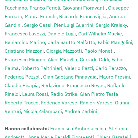
Facchiano
,
Franco Ferioli
,
Giovanni Fioravanti
,
Giuseppe
Fornaro
,
Maura Franchi
,
Riccardo Francaviglia
,
Andrea
Gandini
,
Sergio Gessi
,
Pier Luigi Guerrini
,
Sergio Kraisky
,
Francesco Lavezzi
,
Daniele Lugli
,
Carl Wilhelm Macke
,
Beniamino Marino
,
Carla Sautto Malfatto
,
Fabio Mangolini
,
Cristiano Mazzoni
,
Giorgia Mazzotti
,
Paolo Moneti
,
Francesco Minimo
,
Alice Miraglia
,
Corrado Oddi
,
Fabio
Palma
,
Roberto Paltrinieri
,
Valerio Pazzi
,
Carlo Perazzo
,
Federica Pezzoli
,
Gian Gaetano Pinnavaia
,
Mauro Presini
,
Claudio Pisapia
,
Redazione
,
Francesco Reyes
,
Raffaele
Rinaldi
,
Laura Rossi
,
Radio Strike
,
Gian Pietro Testa
,
Roberta Trucco
,
Federico Varese
,
Ranieri Varese
,
Gianni
Venturi
,
Nicola Zalambani
,
Andrea Zerbini
Hanno collaborato:
Francesca Ambrosecchia
,
Stefania
Andreotti
,
Anna Maria Baraldi Fioravanti
,
Chiara Baratelli
,