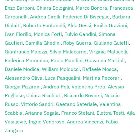
Enzo Barboni
,
Chiara Bolognini
,
Marco Bonora
,
Francesca
Carpanelli
,
Andrea Cirelli
,
Federico Di Bisceglie
,
Barbara
Diolaiti
,
Roberto Fontanelli
,
Aldo Gessi
,
Emilia Graziani
,
Ivan Fiorillo
,
Monica Forti
,
Fulvio Gandini
,
Simona
Gautieri
,
Camilla Ghedini
,
Roby Guerra
,
Giuliano Guietti
,
Gianfranco Maiozzi
,
Silvia Malacarne
,
Virginia Malucelli
,
Federica Mammina
,
Paolo Mandini
,
Giovanna Mattioli
,
Daniele Modica
,
William Molducci
,
Raffaele Mosca
,
Alessandro Oliva
,
Luca Pasqualini
,
Martina Pecorari
,
Giorgia Pizzirani
,
Andrea Poli
,
Valentina Preti
,
Alessio
Pugliese
,
Chiara Ricchiuti
,
Riccardo Roversi
,
Nuccio
Russo
,
Vittorio Sandri
,
Gaetano Sateriale
,
Valentina
Scabbia
,
Arianna Segala
,
Franco Stefani
,
Elettra Testi
,
Ajla
Vasiljević
,
Ingrid Veneroso
,
Andrea Vincenzi
,
Fabio
Zangara