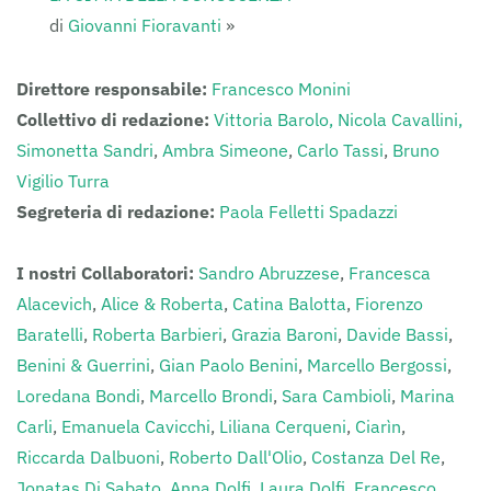
di
Giovanni Fioravanti
»
Direttore responsabile:
Francesco Monini
Collettivo di redazione:
Vittoria Barolo,
Nicola Cavallini,
Simonetta Sandri
,
Ambra Simeone
,
Carlo Tassi
,
Bruno
Vigilio Turra
Segreteria di redazione:
Paola Felletti Spadazzi
I nostri Collaboratori:
Sandro Abruzzese
,
Francesca
Alacevich
,
Alice & Roberta
,
Catina Balotta
,
Fiorenzo
Baratelli
,
Roberta Barbieri
,
Grazia Baroni
,
Davide Bassi
,
Benini & Guerrini
,
Gian Paolo Benini
,
Marcello Bergossi
,
Loredana Bondi
,
Marcello Brondi
,
Sara Cambioli
,
Marina
Carli
,
Emanuela Cavicchi
,
Liliana Cerqueni
,
Ciarìn
,
Riccarda Dalbuoni
,
Roberto Dall'Olio
,
Costanza Del Re
,
Jonatas Di Sabato,
Anna Dolfi
,
Laura Dolfi
,
Francesco