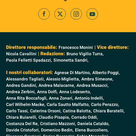
Direttore responsabile:
| Vice direttore:
Francesco Monini
| Redazione:
Nicola Cavallini
Bruno Vigilio Turra,
Paola Felletti Spadazzi,
Simonetta Sandri,
I nostri collaboratori:
Agnese Di Martino,
Alberto Poggi,
Alessandro Tagliati,
Alessio Miglietta,
Ambra Simeone,
Andrea Gandini,
Andrea Malacarne,
Andrea Musacci,
Andrea Zerbini,
Anna Dolfi,
Anna Lodeserto,
Anna Rita Boccafogli,
Anna Zonari,
Antonio Indelli,
Carl Wilhelm Macke,
Carla Sautto Malfatto,
Carlo Perazzo,
Carlo Tassi,
Caterina Orsoni,
Catina Balotta,
Chiara Baratelli,
Chiara Buiarelli,
Claudio Pisapia,
Corrado Oddi,
Costanza Del Re,
Cristiano Mazzoni,
Daniela Cataldo,
Davide Cristofori,
Domenico Bedin,
Elena Buccoliero,