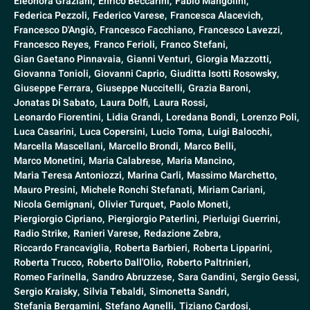
Eleonora Graziani,
Enrico Beccarini,
Fabio Mangolini,
Federica Pezzoli,
Federico Varese,
Francesca Alacevich,
Francesco D'Angiò,
Francesco Facchiano,
Francesco Lavezzi,
Francesco Reyes,
Franco Ferioli,
Franco Stefani,
Gian Gaetano Pinnavaia,
Gianni Venturi,
Giorgia Mazzotti,
Giovanna Tonioli,
Giovanni Caprio,
Giuditta Isotti Rosowsky,
Giuseppe Ferrara,
Giuseppe Nuccitelli,
Grazia Baroni,
Jonatas Di Sabato,
Laura Dolfi,
Laura Rossi,
Leonardo Fiorentini,
Lidia Grandi,
Loredana Bondi,
Lorenzo Poli,
Luca Casarini,
Luca Copersini,
Lucio Toma,
Luigi Balocchi,
Marcella Mascellani,
Marcello Brondi,
Marco Belli,
Marco Monetini,
Maria Calabrese,
Maria Mancino,
Maria Teresa Antoniozzi,
Marina Carli,
Massimo Marchetto,
Mauro Presini,
Michele Ronchi Stefanati,
Miriam Cariani,
Nicola Gemignani,
Olivier Turquet,
Paolo Moneti,
Piergiorgio Cipriano,
Piergiorgio Paterlini,
Pierluigi Guerrini,
Radio Strike,
Ranieri Varese,
Redazione Zebra,
Riccardo Francaviglia,
Roberta Barbieri,
Roberta Lipparini,
Roberta Trucco,
Roberto Dall'Olio,
Roberto Paltrinieri,
Romeo Farinella,
Sandro Abruzzese,
Sara Gandini,
Sergio Gessi,
Sergio Kraisky,
Silvia Tebaldi,
Simonetta Sandri,
Stefania Bergamini,
Stefano Agnelli,
Tiziano Cardosi,