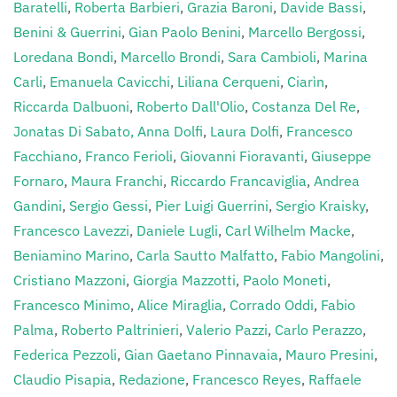
Baratelli
,
Roberta Barbieri
,
Grazia Baroni
,
Davide Bassi
,
Benini & Guerrini
,
Gian Paolo Benini
,
Marcello Bergossi
,
Loredana Bondi
,
Marcello Brondi
,
Sara Cambioli
,
Marina
Carli
,
Emanuela Cavicchi
,
Liliana Cerqueni
,
Ciarìn
,
Riccarda Dalbuoni
,
Roberto Dall'Olio
,
Costanza Del Re
,
Jonatas Di Sabato,
Anna Dolfi
,
Laura Dolfi
,
Francesco
Facchiano
,
Franco Ferioli
,
Giovanni Fioravanti
,
Giuseppe
Fornaro
,
Maura Franchi
,
Riccardo Francaviglia
,
Andrea
Gandini
,
Sergio Gessi
,
Pier Luigi Guerrini
,
Sergio Kraisky
,
Francesco Lavezzi
,
Daniele Lugli
,
Carl Wilhelm Macke
,
Beniamino Marino
,
Carla Sautto Malfatto
,
Fabio Mangolini
,
Cristiano Mazzoni
,
Giorgia Mazzotti
,
Paolo Moneti
,
Francesco Minimo
,
Alice Miraglia
,
Corrado Oddi
,
Fabio
Palma
,
Roberto Paltrinieri
,
Valerio Pazzi
,
Carlo Perazzo
,
Federica Pezzoli
,
Gian Gaetano Pinnavaia
,
Mauro Presini
,
Claudio Pisapia
,
Redazione
,
Francesco Reyes
,
Raffaele