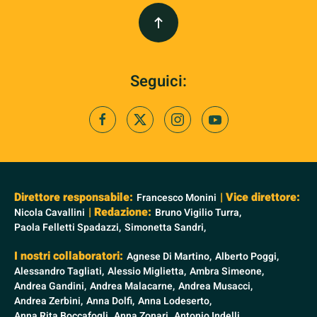
Seguici:
Direttore responsabile:
| Vice direttore:
Francesco Monini
| Redazione:
Nicola Cavallini
Bruno Vigilio Turra,
Paola Felletti Spadazzi,
Simonetta Sandri,
I nostri collaboratori:
Agnese Di Martino,
Alberto Poggi,
Alessandro Tagliati,
Alessio Miglietta,
Ambra Simeone,
Andrea Gandini,
Andrea Malacarne,
Andrea Musacci,
Andrea Zerbini,
Anna Dolfi,
Anna Lodeserto,
Anna Rita Boccafogli,
Anna Zonari,
Antonio Indelli,