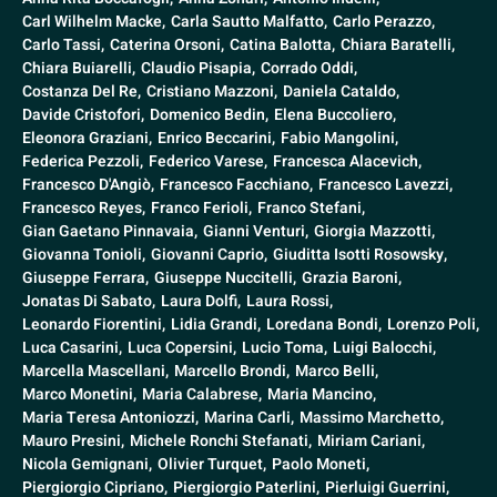
Carl Wilhelm Macke,
Carla Sautto Malfatto,
Carlo Perazzo,
Carlo Tassi,
Caterina Orsoni,
Catina Balotta,
Chiara Baratelli,
Chiara Buiarelli,
Claudio Pisapia,
Corrado Oddi,
Costanza Del Re,
Cristiano Mazzoni,
Daniela Cataldo,
Davide Cristofori,
Domenico Bedin,
Elena Buccoliero,
Eleonora Graziani,
Enrico Beccarini,
Fabio Mangolini,
Federica Pezzoli,
Federico Varese,
Francesca Alacevich,
Francesco D'Angiò,
Francesco Facchiano,
Francesco Lavezzi,
Francesco Reyes,
Franco Ferioli,
Franco Stefani,
Gian Gaetano Pinnavaia,
Gianni Venturi,
Giorgia Mazzotti,
Giovanna Tonioli,
Giovanni Caprio,
Giuditta Isotti Rosowsky,
Giuseppe Ferrara,
Giuseppe Nuccitelli,
Grazia Baroni,
Jonatas Di Sabato,
Laura Dolfi,
Laura Rossi,
Leonardo Fiorentini,
Lidia Grandi,
Loredana Bondi,
Lorenzo Poli,
Luca Casarini,
Luca Copersini,
Lucio Toma,
Luigi Balocchi,
Marcella Mascellani,
Marcello Brondi,
Marco Belli,
Marco Monetini,
Maria Calabrese,
Maria Mancino,
Maria Teresa Antoniozzi,
Marina Carli,
Massimo Marchetto,
Mauro Presini,
Michele Ronchi Stefanati,
Miriam Cariani,
Nicola Gemignani,
Olivier Turquet,
Paolo Moneti,
Piergiorgio Cipriano,
Piergiorgio Paterlini,
Pierluigi Guerrini,