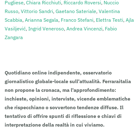
Pugliese
,
Chiara Ricchiuti
,
Riccardo Roversi
,
Nuccio
Russo
,
Vittorio Sandri
,
Gaetano Sateriale
,
Valentina
Scabbia
,
Arianna Segala
,
Franco Stefani
,
Elettra Testi
,
Ajla
Vasiljević
,
Ingrid Veneroso
,
Andrea Vincenzi
,
Fabio
Zangara
Clicca sull’Autore per i suoi contributi.
Quotidiano online indipendente, osservatorio
giornalistico globale-locale sull'attualità. Ferraraitalia
non propone la cronaca, ma l'approfondimento:
inchieste, opinioni, interviste, vicende emblematiche
che rispecchiano o sovvertono tendenze diffuse. Il
tentativo di offrire spunti di riflessione e chiavi di
interpretazione della realtà in cui viviamo.