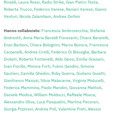
Rinaldi
,
Laura Rossi
,
Radio Strike
,
Gian Pietro Testa
,
Roberta Trucco
,
Federico Varese
,
Ranieri Varese
,
Gianni
Venturi
,
Nicola Zalambani
,
Andrea Zerbini
Hanno collaborato:
Francesca Ambrosecchia
,
Stefania
Andreotti
,
Anna Maria Baraldi Fioravanti
,
Chiara Baratelli
,
Enzo Barboni
,
Chiara Bolognini
,
Marco Bonora
,
Francesca
Carpanelli
,
Andrea Cirelli
,
Federico Di Bisceglie
,
Barbara
Diolaiti
,
Roberto Fontanelli
,
Aldo Gessi
,
Emilia Graziani
,
Ivan Fiorillo
,
Monica Forti
,
Fulvio Gandini
,
Simona
Gautieri
,
Camilla Ghedini
,
Roby Guerra
,
Giuliano Guietti
,
Gianfranco Maiozzi
,
Silvia Malacarne
,
Virginia Malucelli
,
Federica Mammina
,
Paolo Mandini
,
Giovanna Mattioli
,
Daniele Modica
,
William Molducci
,
Raffaele Mosca
,
Alessandro Oliva
,
Luca Pasqualini
,
Martina Pecorari
,
Giorgia Pizzirani
,
Andrea Poli
,
Valentina Preti
,
Alessio