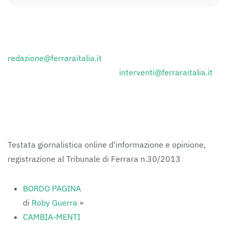
CONTATTI
Inviare i comunicati stampa a:
redazione@ferraraitalia.it
Inviare lettere al giornale a :
interventi@ferraraitalia.it
FERRARAITALIA
Testata giornalistica online d'informazione e opinione,
registrazione al Tribunale di Ferrara n.30/2013
BORDO PAGINA
di
Roby Guerra
»
CAMBIA-MENTI