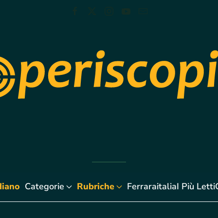
diano
Categorie
Rubriche
Ferraraitalia
I Più Letti