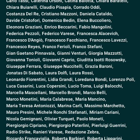
Carlo Tassi,
Caterina Orsoni,
Catina Balotta,
Chiara Baratelli,
Chiara Buiarelli,
Claudio Pisapia,
Corrado Oddi,
Costanza Del Re,
Cristiano Mazzoni,
Daniela Cataldo,
Davide Cristofori,
Domenico Bedin,
Elena Buccoliero,
Eleonora Graziani,
Enrico Beccarini,
Fabio Mangolini,
Federica Pezzoli,
Federico Varese,
Francesca Alacevich,
Francesco D'Angiò,
Francesco Facchiano,
Francesco Lavezzi,
Francesco Reyes,
Franco Ferioli,
Franco Stefani,
Gian Gaetano Pinnavaia,
Gianni Venturi,
Giorgia Mazzotti,
Giovanna Tonioli,
Giovanni Caprio,
Giuditta Isotti Rosowsky,
Giuseppe Ferrara,
Giuseppe Nuccitelli,
Grazia Baroni,
Jonatas Di Sabato,
Laura Dolfi,
Laura Rossi,
Leonardo Fiorentini,
Lidia Grandi,
Loredana Bondi,
Lorenzo Poli,
Luca Casarini,
Luca Copersini,
Lucio Toma,
Luigi Balocchi,
Marcella Mascellani,
Marcello Brondi,
Marco Belli,
Marco Monetini,
Maria Calabrese,
Maria Mancino,
Maria Teresa Antoniozzi,
Marina Carli,
Massimo Marchetto,
Mauro Presini,
Michele Ronchi Stefanati,
Miriam Cariani,
Nicola Gemignani,
Olivier Turquet,
Paolo Moneti,
Piergiorgio Cipriano,
Piergiorgio Paterlini,
Pierluigi Guerrini,
Radio Strike,
Ranieri Varese,
Redazione Zebra,
Riccardo Francaviglia,
Roberta Barbieri,
Roberta Lipparini,