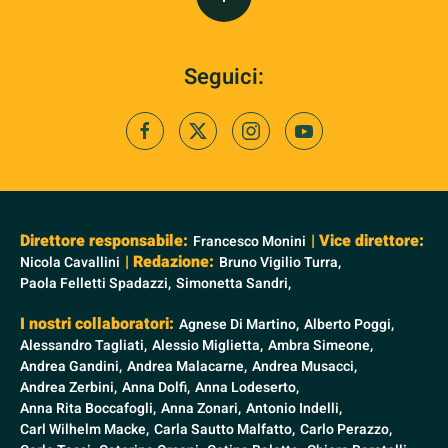
Seguici:
Direttore responsabile:
| Vice direttore:
Francesco Monini
| Redazione:
Nicola Cavallini
Bruno Vigilio Turra,
Paola Felletti Spadazzi,
Simonetta Sandri,
I nostri collaboratori:
Agnese Di Martino,
Alberto Poggi,
Alessandro Tagliati,
Alessio Miglietta,
Ambra Simeone,
Andrea Gandini,
Andrea Malacarne,
Andrea Musacci,
Andrea Zerbini,
Anna Dolfi,
Anna Lodeserto,
Anna Rita Boccafogli,
Anna Zonari,
Antonio Indelli,
Carl Wilhelm Macke,
Carla Sautto Malfatto,
Carlo Perazzo,