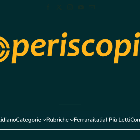
idiano
Categorie
Rubriche
Ferraraitalia
I Più Letti
Con