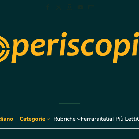
diano
Categorie
Rubriche
Ferraraitalia
I Più Letti