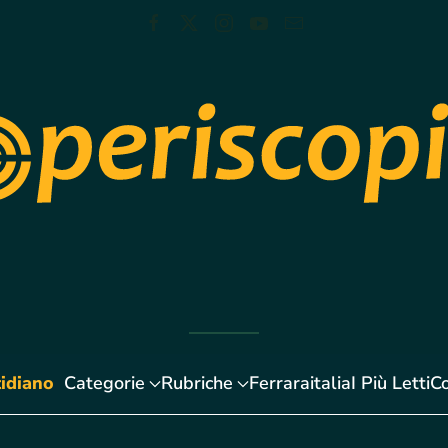
idiano
Categorie
Rubriche
Ferraraitalia
I Più Letti
Co