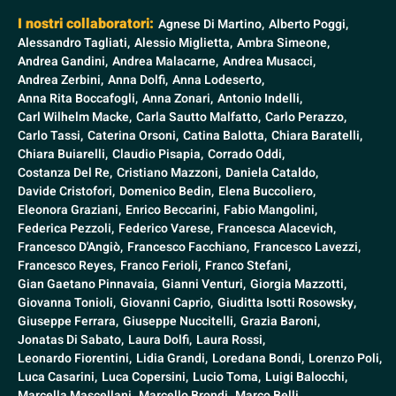
I nostri collaboratori:
Agnese Di Martino,
Alberto Poggi,
Alessandro Tagliati,
Alessio Miglietta,
Ambra Simeone,
Andrea Gandini,
Andrea Malacarne,
Andrea Musacci,
Andrea Zerbini,
Anna Dolfi,
Anna Lodeserto,
Anna Rita Boccafogli,
Anna Zonari,
Antonio Indelli,
Carl Wilhelm Macke,
Carla Sautto Malfatto,
Carlo Perazzo,
Carlo Tassi,
Caterina Orsoni,
Catina Balotta,
Chiara Baratelli,
Chiara Buiarelli,
Claudio Pisapia,
Corrado Oddi,
Costanza Del Re,
Cristiano Mazzoni,
Daniela Cataldo,
Davide Cristofori,
Domenico Bedin,
Elena Buccoliero,
Eleonora Graziani,
Enrico Beccarini,
Fabio Mangolini,
Federica Pezzoli,
Federico Varese,
Francesca Alacevich,
Francesco D'Angiò,
Francesco Facchiano,
Francesco Lavezzi,
Francesco Reyes,
Franco Ferioli,
Franco Stefani,
Gian Gaetano Pinnavaia,
Gianni Venturi,
Giorgia Mazzotti,
Giovanna Tonioli,
Giovanni Caprio,
Giuditta Isotti Rosowsky,
Giuseppe Ferrara,
Giuseppe Nuccitelli,
Grazia Baroni,
Jonatas Di Sabato,
Laura Dolfi,
Laura Rossi,
Leonardo Fiorentini,
Lidia Grandi,
Loredana Bondi,
Lorenzo Poli,
Luca Casarini,
Luca Copersini,
Lucio Toma,
Luigi Balocchi,
Marcella Mascellani,
Marcello Brondi,
Marco Belli,