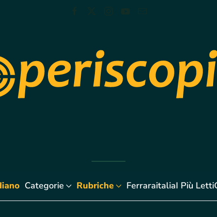
diano
Categorie
Rubriche
Ferraraitalia
I Più Letti