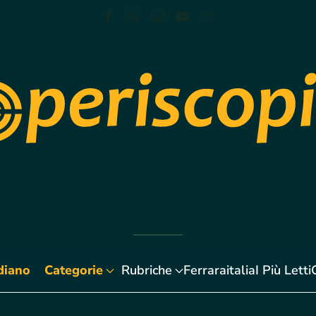
diano
Categorie
Rubriche
Ferraraitalia
I Più Letti