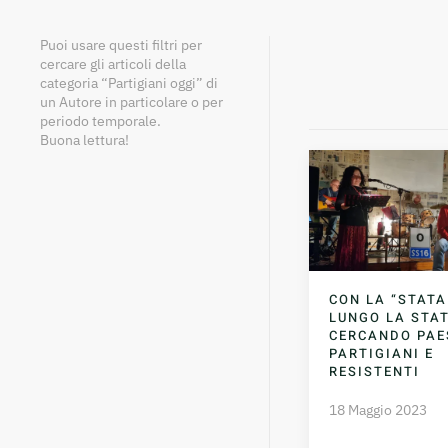
Puoi usare questi filtri per
cercare gli articoli della
categoria “Partigiani oggi” di
un Autore in particolare o per
periodo temporale.
Buona lettura!
CON LA “STATA
LUNGO LA STAT
CERCANDO PAE
PARTIGIANI E
RESISTENTI
18 Maggio 2023