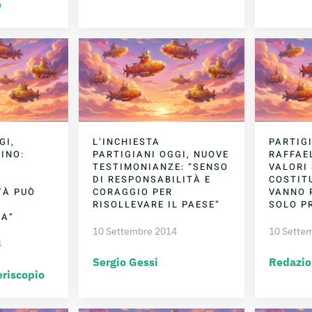
e
GI,
L’INCHIESTA
PARTIGI
INO:
PARTIGIANI OGGI, NUOVE
RAFFAEL
E
TESTIMONIANZE: “SENSO
VALORI
I
DI RESPONSABILITÀ E
COSTIT
TÀ PUÒ
CORAGGIO PER
VANNO 
RISOLLEVARE IL PAESE”
SOLO P
IA”
10 Settembre 2014
10 Sette
4
Sergio Gessi
Redazio
eriscopio