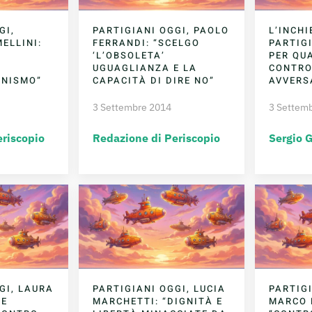
GI,
PARTIGIANI OGGI, PAOLO
L’INCHI
ELLINI:
FERRANDI: “SCELGO
PARTIGI
‘L’OBSOLETA’
PER QUA
,
UGUAGLIANZA E LA
CONTRO
CINISMO”
CAPACITÀ DI DIRE NO”
AVVERS
3 Settembre 2014
3 Settem
eriscopio
Redazione di Periscopio
Sergio 
GI, LAURA
PARTIGIANI OGGI, LUCIA
PARTIGI
ME
MARCHETTI: “DIGNITÀ E
MARCO 