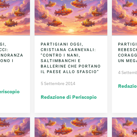
GI,
PARTIGIANI OGGI,
PARTIG
CCI:
CRISTIANA CARNEVALI:
REBESCH
GNORANZA
“CONTRO I NANI,
CORAGG
SONO I
SALTIMBANCHI E
UN MEG
BALLERINE CHE PORTANO
IL PAESE ALLO SFASCIO”
4 Settem
5 Settembre 2014
Redazio
eriscopio
Redazione di Periscopio