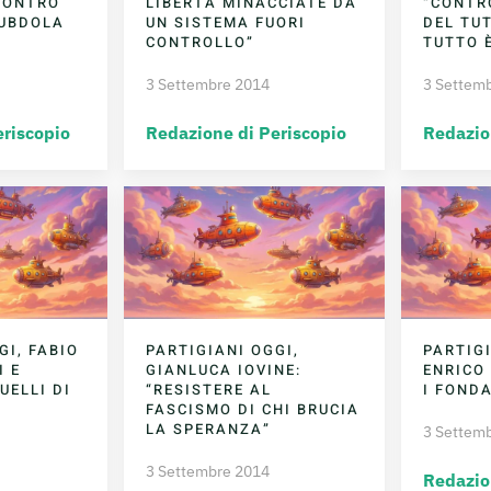
CONTRO
LIBERTÀ MINACCIATE DA
“CONTR
UBDOLA
UN SISTEMA FUORI
DEL TUT
CONTROLLO”
TUTTO È
3 Settembre 2014
3 Settem
eriscopio
Redazione di Periscopio
Redazio
GI, FABIO
PARTIGIANI OGGI,
PARTIGI
I E
GIANLUCA IOVINE:
ENRICO
UELLI DI
“RESISTERE AL
I FOND
FASCISMO DI CHI BRUCIA
LA SPERANZA”
3 Settem
3 Settembre 2014
Redazio