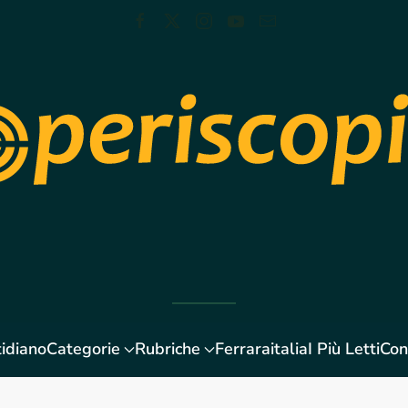
idiano
Categorie
Rubriche
Ferraraitalia
I Più Letti
Con