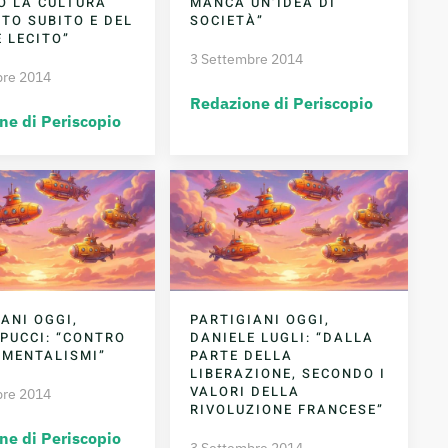
O LA CULTURA
MANCA UN’IDEA DI
TO SUBITO E DEL
SOCIETÀ”
 LECITO”
3 Settembre 2014
bre 2014
Redazione di Periscopio
ne di Periscopio
ANI OGGI,
PARTIGIANI OGGI,
 PUCCI: “CONTRO
DANIELE LUGLI: “DALLA
AMENTALISMI”
PARTE DELLA
LIBERAZIONE, SECONDO I
VALORI DELLA
bre 2014
RIVOLUZIONE FRANCESE”
ne di Periscopio
3 Settembre 2014