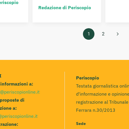
eriscopio
Redazione di Periscopio
1
2
I
Periscopio
e informazioni a:
Testata giornalistica onli
@periscopionline.it
d'informazione e opinione
 proposte di
registrazione al Tribunale
zione a:
Ferrara n.30/2013
@periscopionline.it
Sede
razione: