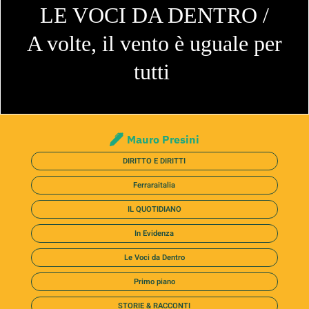
LE VOCI DA DENTRO /
A volte, il vento è uguale per
tutti
Mauro Presini
DIRITTO E DIRITTI
Ferraraitalia
IL QUOTIDIANO
In Evidenza
Le Voci da Dentro
Primo piano
STORIE & RACCONTI