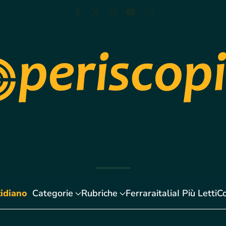
idiano
Categorie
Rubriche
Ferraraitalia
I Più Letti
Co