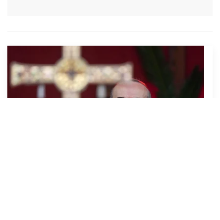
Pizzaballa: una Pasqua di sangue e di speranza
5 Aprile 2026
Leggi l’articolo