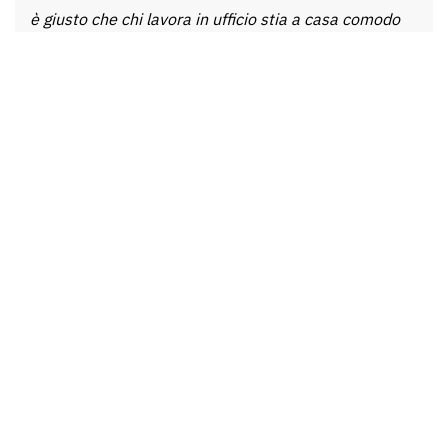
è giusto che chi lavora in ufficio stia a casa comodo
mentre altri – operai, corrieri, cuochi – devono essere
presenti fisicamente. È una questione morale»
,
dichiarava un inedito Elon Musk contro i privilegi di
classe.
Qualche pericolo