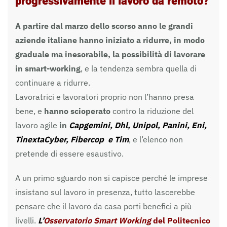
progressivamente il lavoro da remoto?
A partire dal marzo dello scorso anno le grandi
aziende italiane hanno iniziato a ridurre, in modo
graduale ma inesorabile, la possibilità di lavorare
in smart-working
, e la tendenza sembra quella di
continuare a ridurre.
Lavoratrici e lavoratori proprio non l’hanno presa
bene, e
hanno scioperato
contro la riduzione del
lavoro agile
in
Capgemini, Dhl, Unipol, Panini, Eni,
TinextaCyber, Fibercop e Tim
, e l’elenco non
pretende di essere esaustivo.
A un primo sguardo non si capisce perché le imprese
insistano sul lavoro in presenza, tutto lascerebbe
pensare che il lavoro da casa porti benefici a più
livelli.
L’
Osservatorio Smart Working
del Politecnico