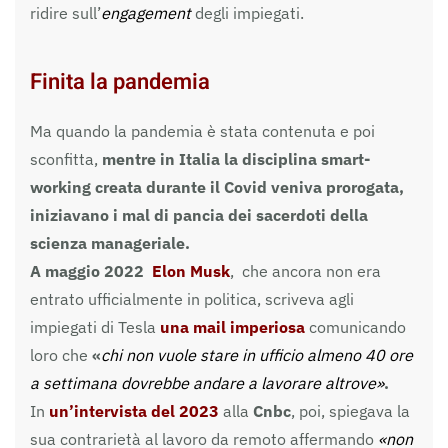
ridire sull’
engagement
degli impiegati.
Finita la pandemia
Ma quando la pandemia è stata contenuta e poi
sconfitta,
mentre in Italia la disciplina smart-
working creata durante il Covid veniva prorogata,
iniziavano i mal di pancia dei sacerdoti della
scienza manageriale.
A maggio 2022
Elon Musk
, che ancora non era
entrato ufficialmente in politica, scriveva agli
impiegati di Tesla
una mail imperiosa
comunicando
loro che
«
chi non vuole stare in ufficio almeno 40 ore
a settimana dovrebbe andare a lavorare altrove»
.
In
un’intervista del 2023
alla
Cnbc
, poi, spiegava la
sua contrarietà al lavoro da remoto affermando
«non