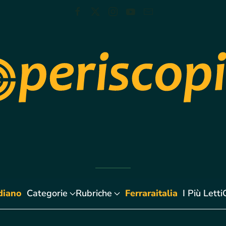
diano
Categorie
Rubriche
Ferraraitalia
I Più Letti