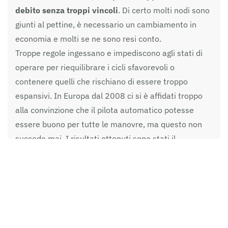
debito senza troppi vincoli
. Di certo molti nodi sono
giunti al pettine, è necessario un cambiamento in
economia e molti se ne sono resi conto.
Troppe regole ingessano e impediscono agli stati di
operare per riequilibrare i cicli sfavorevoli o
contenere quelli che rischiano di essere troppo
espansivi. In Europa dal 2008 ci si è affidati troppo
alla convinzione che il pilota automatico potesse
essere buono per tutte le manovre, ma questo non
succede mai. I risultati ottenuti sono stati il
consolidamento delle posizioni e quindi
gli stati forti
si sono ulteriormente rafforzati mentre quelli
deboli continuano a barcamenarsi
. Questo non
poteva durare e sembra finalmente giunto il
momento di reintrodurre il pilota, magari riscrivendo
le regole.