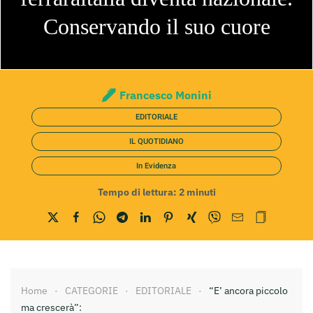
Conservando il suo cuore
Francesco Monini
EDITORIALE
IL QUOTIDIANO
In Evidenza
Tempo di lettura:
2
minuti
Home
CATEGORIE
EDITORIALE
“E’ ancora piccolo
ma crescerà”: