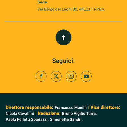
Sede
Via Borgo dei Leoni 88, 44121 Ferrara.
Seguici:
Direttore responsabile:
| Vice direttore:
Francesco Monini
| Redazione:
Nicola Cavallini
Bruno Vigilio Turra,
Paola Felletti Spadazzi,
Simonetta Sandri,