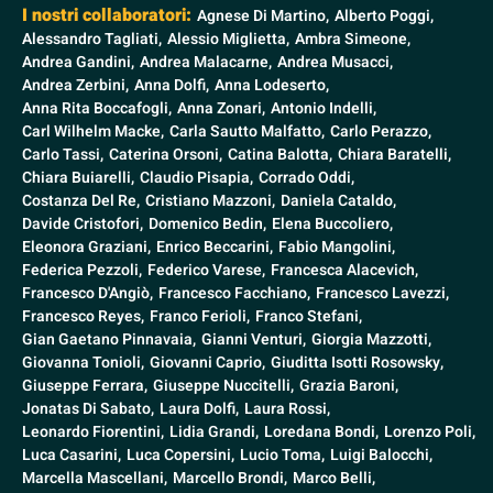
I nostri collaboratori:
Agnese Di Martino,
Alberto Poggi,
Alessandro Tagliati,
Alessio Miglietta,
Ambra Simeone,
Andrea Gandini,
Andrea Malacarne,
Andrea Musacci,
Andrea Zerbini,
Anna Dolfi,
Anna Lodeserto,
Anna Rita Boccafogli,
Anna Zonari,
Antonio Indelli,
Carl Wilhelm Macke,
Carla Sautto Malfatto,
Carlo Perazzo,
Carlo Tassi,
Caterina Orsoni,
Catina Balotta,
Chiara Baratelli,
Chiara Buiarelli,
Claudio Pisapia,
Corrado Oddi,
Costanza Del Re,
Cristiano Mazzoni,
Daniela Cataldo,
Davide Cristofori,
Domenico Bedin,
Elena Buccoliero,
Eleonora Graziani,
Enrico Beccarini,
Fabio Mangolini,
Federica Pezzoli,
Federico Varese,
Francesca Alacevich,
Francesco D'Angiò,
Francesco Facchiano,
Francesco Lavezzi,
Francesco Reyes,
Franco Ferioli,
Franco Stefani,
Gian Gaetano Pinnavaia,
Gianni Venturi,
Giorgia Mazzotti,
Giovanna Tonioli,
Giovanni Caprio,
Giuditta Isotti Rosowsky,
Giuseppe Ferrara,
Giuseppe Nuccitelli,
Grazia Baroni,
Jonatas Di Sabato,
Laura Dolfi,
Laura Rossi,
Leonardo Fiorentini,
Lidia Grandi,
Loredana Bondi,
Lorenzo Poli,
Luca Casarini,
Luca Copersini,
Lucio Toma,
Luigi Balocchi,
Marcella Mascellani,
Marcello Brondi,
Marco Belli,