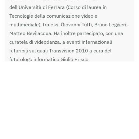
dell’Università di Ferrara (Corso di laurea in
Tecnologie della comunicazione video e
multimediale), tra essi Giovanni Tutti, Bruno Leggieri,
Matteo Bevilacqua. Ha inoltre partecipato, con una
curatela di videodanza, a eventi internazionali
futuribili sul quali Transvision 2010 a cura del
futurologo informatico Giulio Prisco.
Nel 2011/12 ha prodotto e montato il documentario
di Alessandro Raimondi
“Un murales una storia”
,
vincitore della selezione per la produzione di
documentario della Regione Emilia-Romagna; a
Milano per la rassegna AAM Art (2012). Nel 2013
(con C. Breda) ha presentato alla Casa del cinema di
Roma il cortometraggio
“Elegia del Po di
Michelangelo Antonioni”
, omaggio per il centenario
della nascita del regista; a Ferrara la rassegna
“Corto