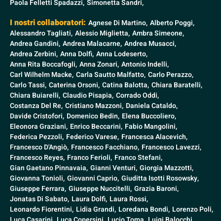
Paola Felletti Spadazzi,
Simonetta Sandri,
I nostri collaboratori:
Agnese Di Martino,
Alberto Poggi,
Alessandro Tagliati,
Alessio Miglietta,
Ambra Simeone,
Andrea Gandini,
Andrea Malacarne,
Andrea Musacci,
Andrea Zerbini,
Anna Dolfi,
Anna Lodeserto,
Anna Rita Boccafogli,
Anna Zonari,
Antonio Indelli,
Carl Wilhelm Macke,
Carla Sautto Malfatto,
Carlo Perazzo,
Carlo Tassi,
Caterina Orsoni,
Catina Balotta,
Chiara Baratelli,
Chiara Buiarelli,
Claudio Pisapia,
Corrado Oddi,
Costanza Del Re,
Cristiano Mazzoni,
Daniela Cataldo,
Davide Cristofori,
Domenico Bedin,
Elena Buccoliero,
Eleonora Graziani,
Enrico Beccarini,
Fabio Mangolini,
Federica Pezzoli,
Federico Varese,
Francesca Alacevich,
Francesco D'Angiò,
Francesco Facchiano,
Francesco Lavezzi,
Francesco Reyes,
Franco Ferioli,
Franco Stefani,
Gian Gaetano Pinnavaia,
Gianni Venturi,
Giorgia Mazzotti,
Giovanna Tonioli,
Giovanni Caprio,
Giuditta Isotti Rosowsky,
Giuseppe Ferrara,
Giuseppe Nuccitelli,
Grazia Baroni,
Jonatas Di Sabato,
Laura Dolfi,
Laura Rossi,
Leonardo Fiorentini,
Lidia Grandi,
Loredana Bondi,
Lorenzo Poli,
Luca Casarini,
Luca Copersini,
Lucio Toma,
Luigi Balocchi,