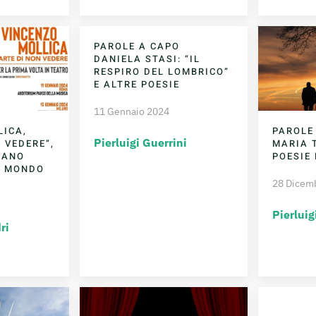
PAROLE A CAPO
DANIELA STASI: “IL
RESPIRO DEL LOMBRICO”
E ALTRE POESIE
11 Gennaio 2024
LICA,
PAROLE
Pierluigi Guerrini
N VEDERE”,
MARIA 
LANO
POESIE 
L MONDO
28 Dicem
Pierluig
ri