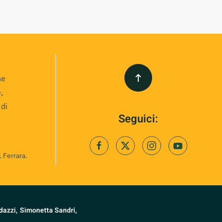
ne
,
 di
Seguici:
 Ferrara.
dazzi,
Simonetta Sandri,