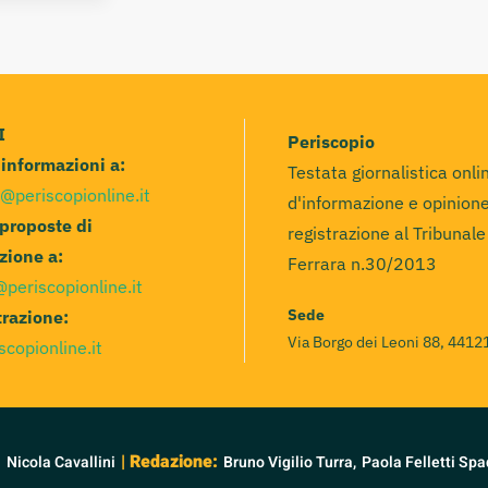
I
Periscopio
e informazioni a:
Testata giornalistica onli
@periscopionline.it
d'informazione e opinione
 proposte di
registrazione al Tribunale
zione a:
Ferrara n.30/2013
@periscopionline.it
Sede
razione:
Via Borgo dei Leoni 88, 44121
scopionline.it
:
| Redazione:
Nicola Cavallini
Bruno Vigilio Turra,
Paola Felletti Spa