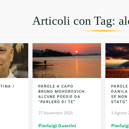
Articoli con Tag: a
TINA /
PAROLE A CAPO
PAROLE
BRUNO MOHOROVICH:
DANILA
ALCUNE POESIE DA
SE NON
“PARLERÒ DI TE”
STATO” 
27 Novembre 2025
1 Agosto
Pierluigi Guerrini
Pierluig