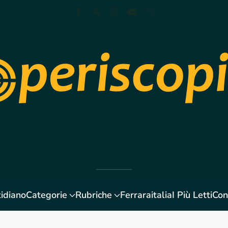
idiano
Categorie
Rubriche
Ferraraitalia
I Più Letti
Con