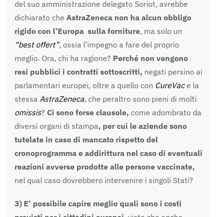
del suo amministrazione delegato Soriot, avrebbe
dichiarato che
AstraZeneca non ha alcun obbligo
rigido con l’Europa sulla forniture
, ma solo un
“best offert”
, ossia l’impegno a fare del proprio
meglio. Ora, chi ha ragione?
Perché non vengono
resi pubblici i contratti sottoscritti,
negati persino ai
parlamentari europei, oltre a quello con
CureVac
e la
stessa
AstraZeneca
, che peraltro sono pieni di molti
omissis
?
Ci sono forse clausole,
come adombrato da
diversi organi di stampa
, per cui le aziende sono
tutelate in caso di mancato rispetto del
cronoprogramma e addirittura nel caso di eventuali
reazioni avverse prodotte alle persone vaccinate,
nel qual caso dovrebbero intervenire i singoli Stati?
3)
E’ possibile capire meglio quali sono i costi
previsti per i cittadini europei
, visto che anche