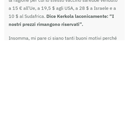
a 15 € all’Ue, a 19,5 $ agli USA, a 28 $ a Israele e a
10 $ al Sudafrica.
Dice Kerkola laconicamente:
“I
nostri prezzi rimangono riservati”.
Insomma, mi pare ci siano tanti buoni motivi perché
trasparenza e informazione corretta siano dovute
ai cittadini e soddisfatti i legittimi interrogativi
che
si stanno addensando su questa vicenda. Ma c’è
qualcosa di più che non torna
e attiene proprio al
modello di fondo, cioè nel
sistema di relazione e
decisione nel rapporto tra entità statali e aziende
.
Provo ad avanzare un’ipotesi: alla base, a me pare ci
stia
un intreccio perverso tra ricerca del profitto da
parte delle imprese e acquisizione del consenso
dei cittadini da parte dei singoli governi,
dimostrando di fare presto e bene per uscire dalla