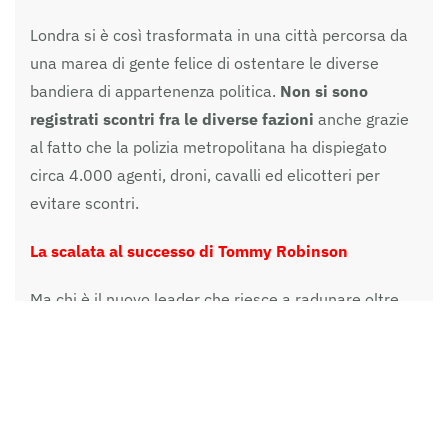
Londra si è così trasformata in una città percorsa da
una marea di gente felice di ostentare le diverse
bandiera di appartenenza politica.
Non si sono
registrati scontri fra le diverse fazioni
anche grazie
al fatto che la polizia metropolitana ha dispiegato
circa 4.000 agenti, droni, cavalli ed elicotteri per
evitare scontri.
La scalata al successo di Tommy Robinson
Ma chi è il nuovo leader che riesce a radunare oltre
50.000 persone nonostante non sia a capo di nessun
partito?
Tommy Robinson è principalmente conosciuto
come fondatore e leader della
English Defence
League
(EDL)
, un movimento nato nel 2009
contro