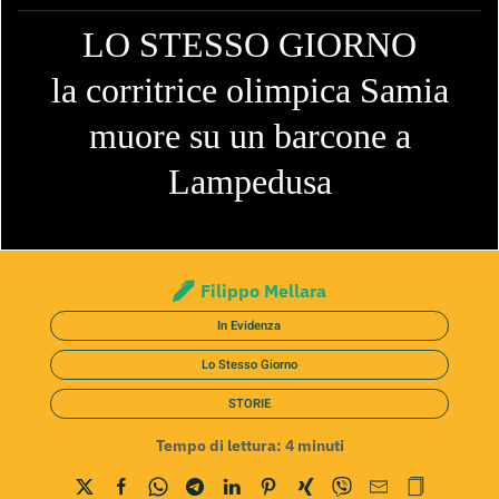
LO STESSO GIORNO
la corritrice olimpica Samia
muore su un barcone a
Lampedusa
Filippo Mellara
In Evidenza
Lo Stesso Giorno
STORIE
Tempo di lettura:
4
minuti