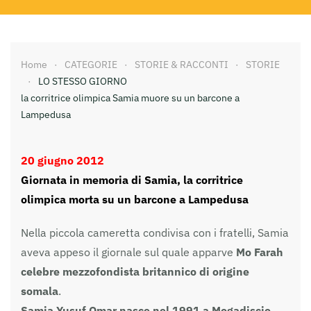
Home
CATEGORIE
STORIE & RACCONTI
STORIE
LO STESSO GIORNO
la corritrice olimpica Samia muore su un barcone a
Lampedusa
20 giugno 2012
Giornata in memoria di Samia, la corritrice
olimpica morta su un barcone a Lampedusa
Nella piccola cameretta condivisa con i fratelli, Samia
aveva appeso il giornale sul quale apparve
Mo Farah
celebre mezzofondista britannico di origine
somala
.
Samia Yusuf Omar nasce nel 1991 a Mogadiscio,