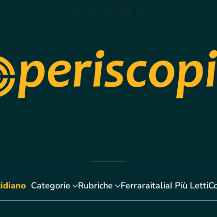
idiano
Categorie
Rubriche
Ferraraitalia
I Più Letti
Co