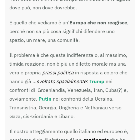
dove può, non dove dovrebbe.
E quello che vediamo è un’
Europa che non reagisce
,
perché non sa più cosa significhi difendere uno
spazio, un mare, una comunità.
Il problema è che questa indifferenza o, al massimo,
timida reazione, non è più un difetto morale ma una
vera e propria
prassi politica
in risposta a coloro che
hanno già …
svoltato spazialmente
:
Trump
nei
confronti di Groenlandia, Venezuela, Iran, Cuba(?) e,
ovviamente,
Putin
nei confronti della Ucraina,
Transnistria, Georgia, Ungheria e Nethaniau verso
Gaza, cis-Giordania e Libano.
Il nostro atteggiamento quello italiano ed europeo è,
possiamo dirlo, i
l sintomo di un
continente
che ha