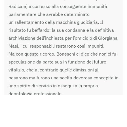
Radicale) e con esso alla conseguente immunità
parlamentare che avrebbe determinato
un rallentamento della macchina giudiziaria. Il
risultato fu beffardo: la sua condanna e la definitiva
archiviazione dell’inchiesta per l’omicidio di Giorgiana
Masi, i cui responsabili restarono così impuniti.
Ma con questo ricordo, Boneschi ci dice che non ci fu
speculazione da parte sua in funzione del futuro
vitalizio, che al contrario quelle dimissioni gli
pesarono ma furono una scelta doverosa concepita in
uno spirito di servizio in ossequi alla propria
deontologia professionale.
Peraltro, l’avvocato precisa che il vitalizio – che una
legge certo opinabile prevede anche per coloro che
hanno anche solo per brevissimo tempo assunto un
incarico parlamentare – fu corrisposto non dal 1983