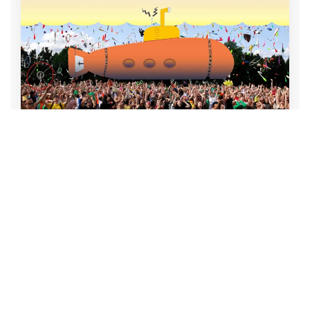
Sostieni periscopio!
Dona
Tutti i tag di questo articolo:
carla sautto malfatto
liriche
Poesia