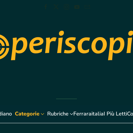
diano
Categorie
Rubriche
Ferraraitalia
I Più Letti
Co