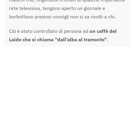
rete televisiva, tengono aperto un giornale e
borbottano preziosi consigli non si sa rivolti a chi.
Ciò è stato controllato di persona ad
un caffè del
Laido che si chiama “dall’alba al tramonto”
.
Accanto a loro l’enorme sacca del corredo da spiaggia
dove i radiocronisti si recano solo al bar per prendere
un aperitivo, mentre implacabile l’urlo di chi gioca a
tennis da spiaggia rimanda i risultati delle partite a
chi ascolta con il Graal in mano.
Mi si potrebbe giustamente chiedere quale sia la mia
condotta, a cui rispondo con una punta di timore, in
quanto
tutto ciò che sa di innovativo è per me fonte
di mistero e di preoccupazione
. Lo tengo nel
borsello quando esco di casa e il suono mi risveglia