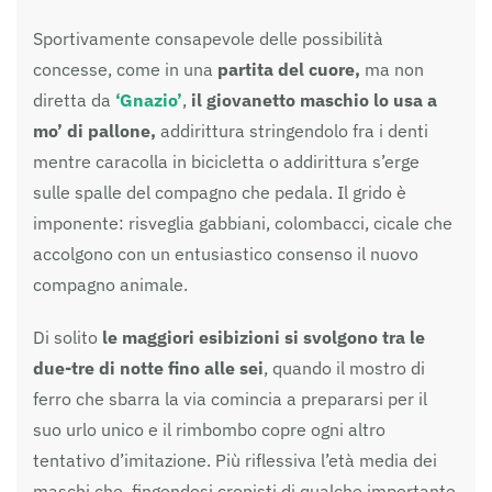
Sportivamente consapevole delle possibilità
concesse, come in una
partita del cuore,
ma non
diretta da
‘Gnazio’
,
il giovanetto maschio lo usa a
mo’ di pallone,
addirittura stringendolo fra i denti
mentre caracolla in bicicletta o addirittura s’erge
sulle spalle del compagno che pedala. Il grido è
imponente: risveglia gabbiani, colombacci, cicale che
accolgono con un entusiastico consenso il nuovo
compagno animale.
Di solito
le maggiori esibizioni si svolgono tra le
due-tre di notte
fino alle sei
, quando il mostro di
ferro che sbarra la via comincia a prepararsi per il
suo urlo unico e il rimbombo copre ogni altro
tentativo d’imitazione. Più riflessiva l’età media dei
maschi che, fingendosi cronisti di qualche importante