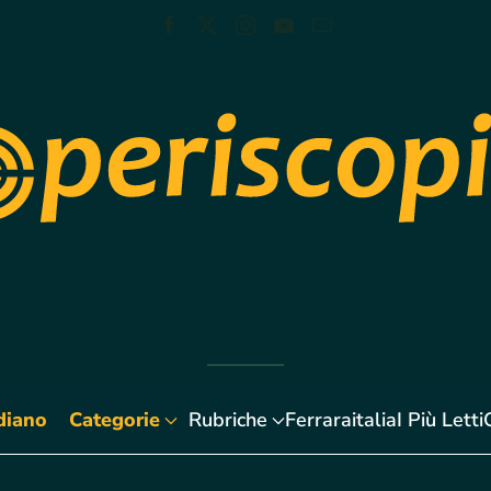
diano
Categorie
Rubriche
Ferraraitalia
I Più Letti