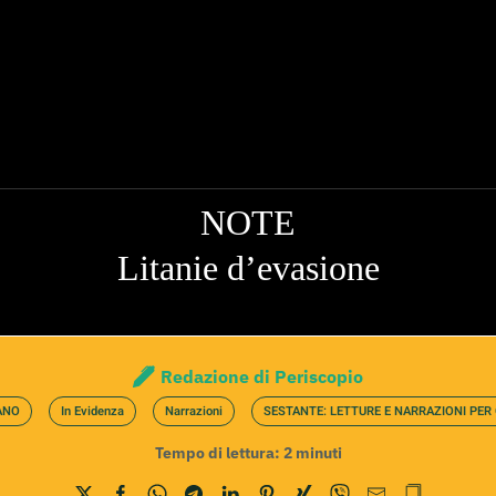
NOTE
Litanie d’evasione
Redazione di Periscopio
ANO
In Evidenza
Narrazioni
SESTANTE: LETTURE E NARRAZIONI PER
Tempo di lettura:
2
minuti