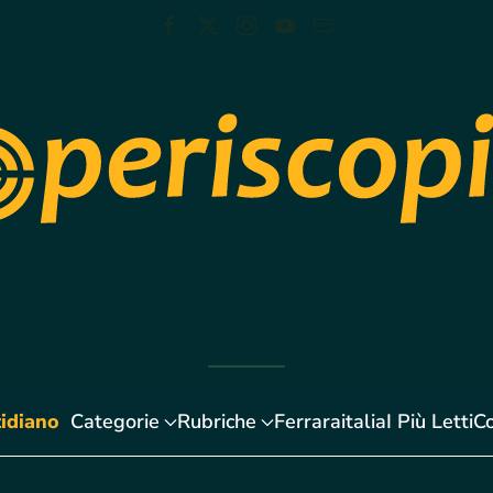
idiano
Categorie
Rubriche
Ferraraitalia
I Più Letti
Co