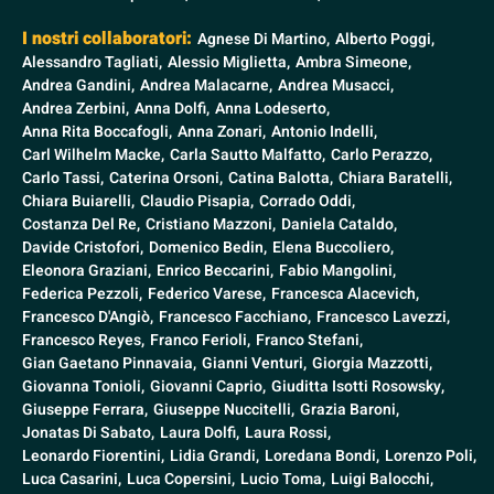
I nostri collaboratori:
Agnese Di Martino,
Alberto Poggi,
Alessandro Tagliati,
Alessio Miglietta,
Ambra Simeone,
Andrea Gandini,
Andrea Malacarne,
Andrea Musacci,
Andrea Zerbini,
Anna Dolfi,
Anna Lodeserto,
Anna Rita Boccafogli,
Anna Zonari,
Antonio Indelli,
Carl Wilhelm Macke,
Carla Sautto Malfatto,
Carlo Perazzo,
Carlo Tassi,
Caterina Orsoni,
Catina Balotta,
Chiara Baratelli,
Chiara Buiarelli,
Claudio Pisapia,
Corrado Oddi,
Costanza Del Re,
Cristiano Mazzoni,
Daniela Cataldo,
Davide Cristofori,
Domenico Bedin,
Elena Buccoliero,
Eleonora Graziani,
Enrico Beccarini,
Fabio Mangolini,
Federica Pezzoli,
Federico Varese,
Francesca Alacevich,
Francesco D'Angiò,
Francesco Facchiano,
Francesco Lavezzi,
Francesco Reyes,
Franco Ferioli,
Franco Stefani,
Gian Gaetano Pinnavaia,
Gianni Venturi,
Giorgia Mazzotti,
Giovanna Tonioli,
Giovanni Caprio,
Giuditta Isotti Rosowsky,
Giuseppe Ferrara,
Giuseppe Nuccitelli,
Grazia Baroni,
Jonatas Di Sabato,
Laura Dolfi,
Laura Rossi,
Leonardo Fiorentini,
Lidia Grandi,
Loredana Bondi,
Lorenzo Poli,
Luca Casarini,
Luca Copersini,
Lucio Toma,
Luigi Balocchi,