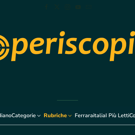
diano
Categorie
Rubriche
Ferraraitalia
I Più Letti
Co