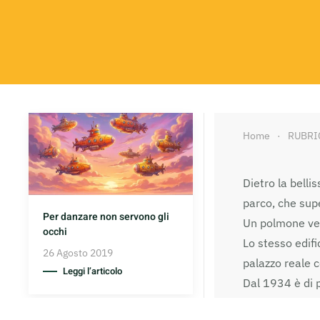
Home
RUBRI
Dietro la bell
parco, che supe
Per danzare non servono gli
Un polmone verd
occhi
Lo stesso edifi
26 Agosto 2019
palazzo reale 
Leggi l’articolo
Dal 1934 è di p
abbandono in cu