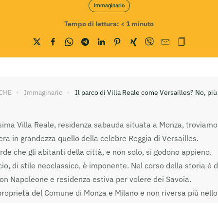
Immaginario
Tempo di lettura:
< 1
minuto
CHE
Immaginario
Il parco di Villa Reale come Versailles? No, più
issima Villa Reale, residenza sabauda situata a Monza, trovia
ra in grandezza quello della celebre Reggia di Versailles.
e che gli abitanti della città, e non solo, si godono appieno.
cio, di stile neoclassico, è imponente. Nel corso della storia è 
con Napoleone e residenza estiva per volere dei Savoia.
roprietà del Comune di Monza e Milano e non riversa più nello 
i era stato lasciato a inizio ‘900; inoltre, i restauri terminati