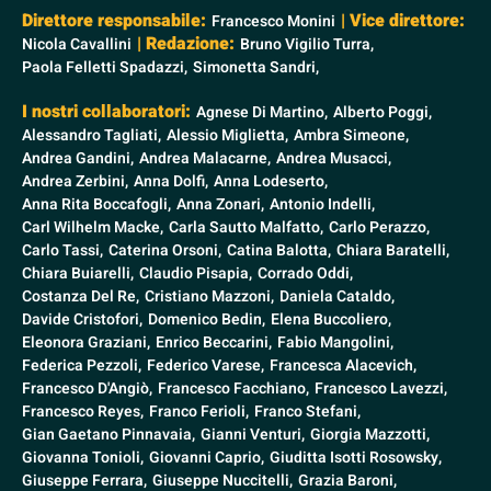
Direttore responsabile:
| Vice direttore:
Francesco Monini
| Redazione:
Nicola Cavallini
Bruno Vigilio Turra,
Paola Felletti Spadazzi,
Simonetta Sandri,
I nostri collaboratori:
Agnese Di Martino,
Alberto Poggi,
Alessandro Tagliati,
Alessio Miglietta,
Ambra Simeone,
Andrea Gandini,
Andrea Malacarne,
Andrea Musacci,
Andrea Zerbini,
Anna Dolfi,
Anna Lodeserto,
Anna Rita Boccafogli,
Anna Zonari,
Antonio Indelli,
Carl Wilhelm Macke,
Carla Sautto Malfatto,
Carlo Perazzo,
Carlo Tassi,
Caterina Orsoni,
Catina Balotta,
Chiara Baratelli,
Chiara Buiarelli,
Claudio Pisapia,
Corrado Oddi,
Costanza Del Re,
Cristiano Mazzoni,
Daniela Cataldo,
Davide Cristofori,
Domenico Bedin,
Elena Buccoliero,
Eleonora Graziani,
Enrico Beccarini,
Fabio Mangolini,
Federica Pezzoli,
Federico Varese,
Francesca Alacevich,
Francesco D'Angiò,
Francesco Facchiano,
Francesco Lavezzi,
Francesco Reyes,
Franco Ferioli,
Franco Stefani,
Gian Gaetano Pinnavaia,
Gianni Venturi,
Giorgia Mazzotti,
Giovanna Tonioli,
Giovanni Caprio,
Giuditta Isotti Rosowsky,
Giuseppe Ferrara,
Giuseppe Nuccitelli,
Grazia Baroni,