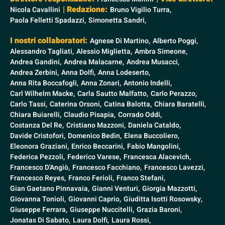
| Redazione:
Nicola Cavallini
Bruno Vigilio Turra,
Paola Felletti Spadazzi,
Simonetta Sandri,
I nostri collaboratori:
Agnese Di Martino,
Alberto Poggi,
Alessandro Tagliati,
Alessio Miglietta,
Ambra Simeone,
Andrea Gandini,
Andrea Malacarne,
Andrea Musacci,
Andrea Zerbini,
Anna Dolfi,
Anna Lodeserto,
Anna Rita Boccafogli,
Anna Zonari,
Antonio Indelli,
Carl Wilhelm Macke,
Carla Sautto Malfatto,
Carlo Perazzo,
Carlo Tassi,
Caterina Orsoni,
Catina Balotta,
Chiara Baratelli,
Chiara Buiarelli,
Claudio Pisapia,
Corrado Oddi,
Costanza Del Re,
Cristiano Mazzoni,
Daniela Cataldo,
Davide Cristofori,
Domenico Bedin,
Elena Buccoliero,
Eleonora Graziani,
Enrico Beccarini,
Fabio Mangolini,
Federica Pezzoli,
Federico Varese,
Francesca Alacevich,
Francesco D'Angiò,
Francesco Facchiano,
Francesco Lavezzi,
Francesco Reyes,
Franco Ferioli,
Franco Stefani,
Gian Gaetano Pinnavaia,
Gianni Venturi,
Giorgia Mazzotti,
Giovanna Tonioli,
Giovanni Caprio,
Giuditta Isotti Rosowsky,
Giuseppe Ferrara,
Giuseppe Nuccitelli,
Grazia Baroni,
Jonatas Di Sabato,
Laura Dolfi,
Laura Rossi,