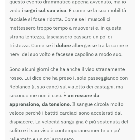
questo evento drammatico appena avvenuto, ma io
vedo
i segni sul suo viso
. È come se la sua mobilità
facciale si fosse ridotta. Come se i muscoli ci
mettessero troppo tempo a muoversi e, in questa
strana lentezza, lasciassero passare un po’ di
tristezza. Come se il
dolore
albergasse tra la carne e i
nervi del suo volto e facesse capolino a modo suo.
Sono alcuni giorni che ha anche il viso stranamente
rosso. Lui dice che ha preso il sole passeggiando con
Reblanco (il suo cane) sul vialetto dei castagni, ma
secondo me non è così. È
un rossore da
apprensione, da tensione
. Il sangue circola molto
veloce perché i battiti cardiaci sono accelerati dal
dispiacere. La velocità sanguigna è più sostenuta del
solito e il suo viso è contemporaneamente un po’
rallentato e un po’ arrossato.