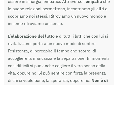
essere in sinergia, empatici. Attraverso l’
empatia
che
le buone relazioni permettono, incontriamo gli altri e
scopriamo noi stessi. Ritroviamo un nuovo mondo e
insieme ritroviamo un senso.
L’
elaborazione del lutto
e di tutti i lutti che con lui si
rivitalizzano, porta a un nuovo modo di sentire
l’esistenza, di percepire il tempo che scorre, di
accogliere la mancanza e la separazione. In momenti
così difficili si può anche cogliere il vero senso della
vita, oppure no. Si può sentire con forza la presenza
di chi ci vuole bene, la speranza, oppure no.
Non è di
certo attraverso l’esperienza della morte che si
perde la speranza, non necessariamente la si
ritrova.
È invece attraverso
l’esperienza della solitudine