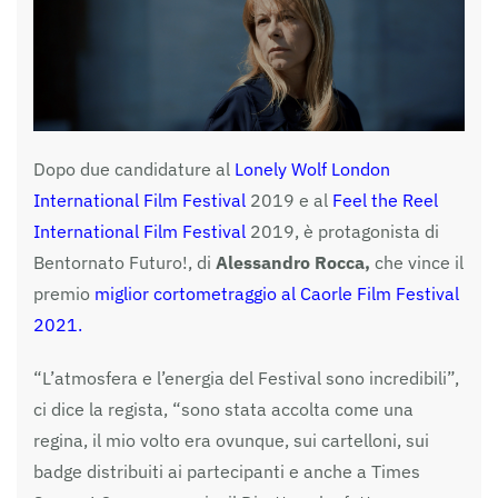
Dopo due candidature al
Lonely Wolf London
International Film Festival
2019 e al
Feel the Reel
International Film Festival
2019, è protagonista di
Bentornato Futuro!, di
Alessandro Rocca,
che vince il
premio
miglior cortometraggio al Caorle Film Festival
2021.
“L’atmosfera e l’energia del Festival sono incredibili”,
ci dice la regista, “sono stata accolta come una
regina, il mio volto era ovunque, sui cartelloni, sui
badge distribuiti ai partecipanti e anche a Times