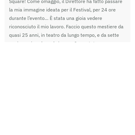
Square! Come omaggio, il Direttore ha fatto passare
la mia immagine ideata per il Festival, per 24 ore
durante l’evento… È stata una gioia vedere
riconosciuto il mio lavoro. Faccio questo mestiere da
quasi 25 anni, in teatro da lungo tempo, e da sette
anni ormai anche nel cinema. Sono stata e
festeggiata per le mie attività, in un modo che forse
l’Italia non sempre conosce. Negli Stati Uniti si
prende questo mestiere molto sul serio, viene
rispettato e onorato”, conclude.