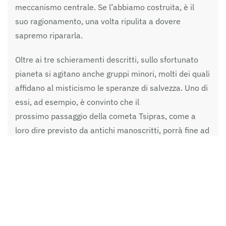
meccanismo centrale. Se l’abbiamo costruita, è il
suo ragionamento, una volta ripulita a dovere
sapremo ripararla.
Oltre ai tre schieramenti descritti, sullo sfortunato
pianeta si agitano anche gruppi minori, molti dei quali
affidano al misticismo le speranze di salvezza. Uno di
essi, ad esempio, è convinto che il
prossimo passaggio della cometa Tsipras, come a
loro dire previsto da antichi manoscritti, porrà fine ad
ogni sventura ed aprirà una nuova fase di felicità e di
progresso.
Intanto, molti e più pragmatici abitanti del pianeta
stanno preparandosi ad abbandonarlo, così come
fecero i loro antenati nella notte dei tempi.