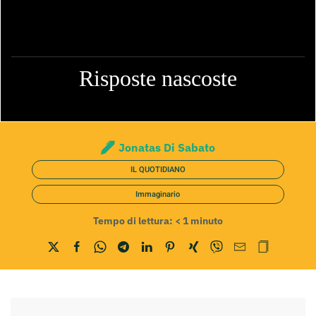
Risposte nascoste
Jonatas Di Sabato
IL QUOTIDIANO
Immaginario
Tempo di lettura:
< 1
minuto