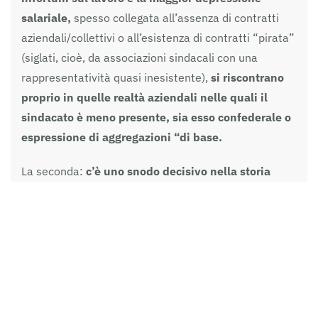
salariale,
spesso collegata all’assenza di contratti
aziendali/collettivi o all’esistenza di contratti “pirata”
(siglati, cioè, da associazioni sindacali con una
rappresentatività quasi inesistente),
si riscontrano
proprio in quelle realtà aziendali nelle quali il
sindacato è meno presente, sia esso confederale o
espressione di aggregazioni “di base.
La seconda:
c’è uno snodo decisivo nella storia
delle dinamiche salariali, ed è l’accordo Governo-
Sindacati del luglio 1992
, in una fase in cui l’Italia,
dopo la firma del (per molti versi drammatico)
Trattato di Maastricht, era avviluppata in una delle
sue periodiche crisi da sovraindebitamento.
Giova ricordarlo nelle parole consegnate dall’allora
segretario generale della CGIL Bruno Trentin ai