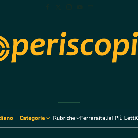
diano
Categorie
Rubriche
Ferraraitalia
I Più Letti